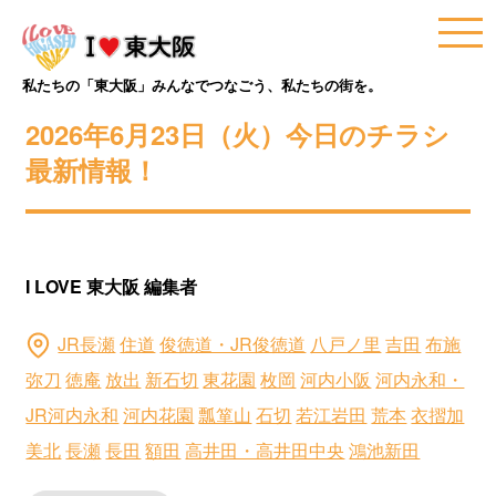
私たちの「東大阪」みんなでつなごう、私たちの街を。
2026年6月23日（火）今日のチラシ
最新情報！
I LOVE 東大阪 編集者
JR長瀬
住道
俊徳道・JR俊徳道
八戸ノ里
吉田
布施
弥刀
徳庵
放出
新石切
東花園
枚岡
河内小阪
河内永和・
JR河内永和
河内花園
瓢箪山
石切
若江岩田
荒本
衣摺加
美北
長瀬
長田
額田
高井田・高井田中央
鴻池新田