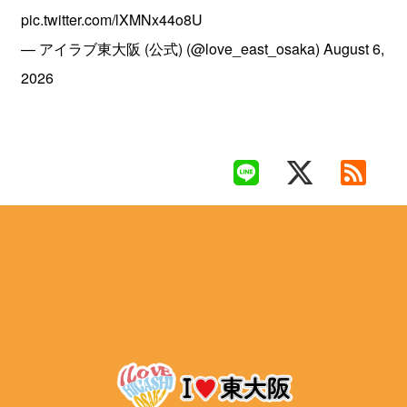
pic.twitter.com/lXMNx44o8U
— アイラブ東大阪 (公式) (@love_east_osaka)
August 6,
2026