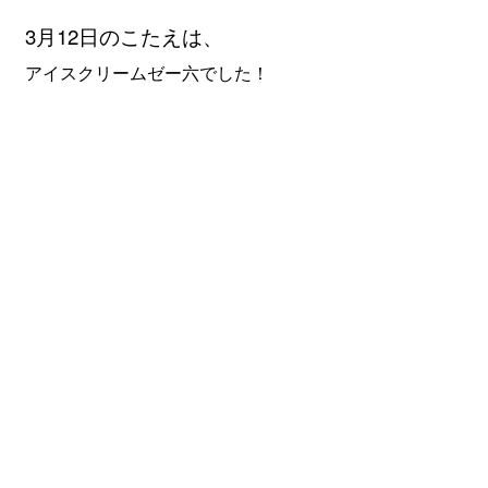
3月12
日のこたえは、
アイスクリームゼー六でした！