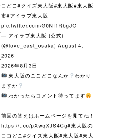
コどこ
#クイズ東大阪
#東大阪
#東大阪
市
#アイラブ東大阪
pic.twitter.com/G0Nl1RbgJO
— アイラブ東大阪 (公式)
(@love_east_osaka)
August 4,
2026
2026年8月3日
東大阪のここどこなんか
わかり
ますか
わかったらコメント待ってます
前回の答えはホームページを見てね！
https://t.co/pXwqXJS4Cg
#東大阪の
ココどこ
#クイズ東大阪
#東大阪
#東大