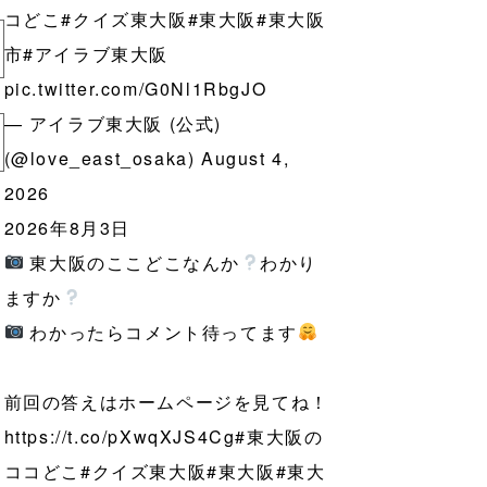
コどこ
#クイズ東大阪
#東大阪
#東大阪
市
#アイラブ東大阪
pic.twitter.com/G0Nl1RbgJO
— アイラブ東大阪 (公式)
(@love_east_osaka)
August 4,
2026
2026年8月3日
東大阪のここどこなんか
わかり
ますか
わかったらコメント待ってます
前回の答えはホームページを見てね！
https://t.co/pXwqXJS4Cg
#東大阪の
ココどこ
#クイズ東大阪
#東大阪
#東大