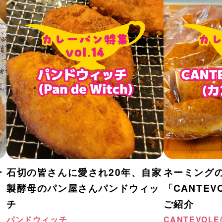
ー
石切の皆さんに愛され20年、自家
ネーミング
製酵母のパン屋さんパンドウィッ
「CANTEV
チ
ご紹介
パンドウィッチ
CANTEVOL