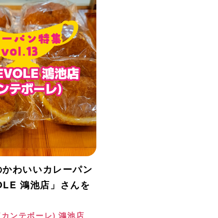
のかわいいカレーパン
OLE 鴻池店」さんを
E(カンテボーレ) 鴻池店