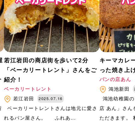
屋
若江岩田の商店街を歩いて2分
キーマカレ
「ベーカリートレント」さんをご
った焼き上
介
紹介！
パンの店あん
ベーカリートレント
鴻池新田
若江岩田
鴻池幼稚園の
2025.07.16
所
ベーカリートレントさんは地元に愛さ
店 あん」さ
れるパン屋さん。 ふれあ...
ただきます。 私