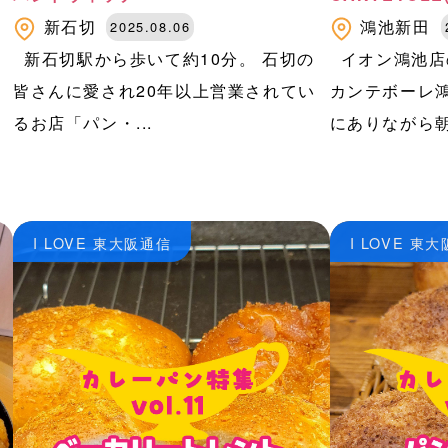
新石切
鴻池新田
2025.08.06
」
新石切駅から歩いて約10分。 石切の
イオン鴻池店
皆さんに愛され20年以上営業されてい
カンテボーレ
るお店「パン・...
にありながら朝7
I LOVE 東大阪通信
I LOVE 東