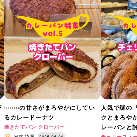
が
○○○○の甘さがまろやかにしてい
人気で謎の
るカレードーナツ
クとまろや
レーパンと
焼きたてパン クローバー
河内花園
チェリースト
2025.06.04