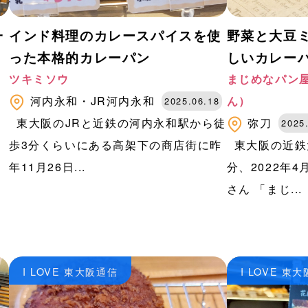
一
インド料理のカレースパイスを使
野菜と大豆
った本格的カレーパン
しいカレー
ツキミソウ
まじめなパン屋
河内永和・JR河内永和
ん）
2025.06.18
東大阪のJRと近鉄の河内永和駅から徒
弥刀
2025
歩3分くらいにある高架下の商店街に昨
東大阪の近鉄
年11月26日...
分、2022年
さん 「まじ...
I LOVE 東大阪通信
I LOVE 東