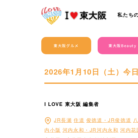
私たち
東大阪グルメ
東大阪Beauty
2026年1月10日（土）
I LOVE 東大阪 編集者
JR長瀬
住道
俊徳道・JR俊徳道
内小阪
河内永和・JR河内永和
河内花