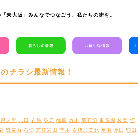
の「東大阪」みんなでつなごう、私たちの街を。
暮らしの情報
お買い得情報
今日のチラシ最新情報！
八戸ノ里
吉田
布施
弥刀
徳庵
放出
新石切
東花園
枚岡
河
園
瓢箪山
石切
若江岩田
荒本
衣摺加美北
長瀬
長田
額田