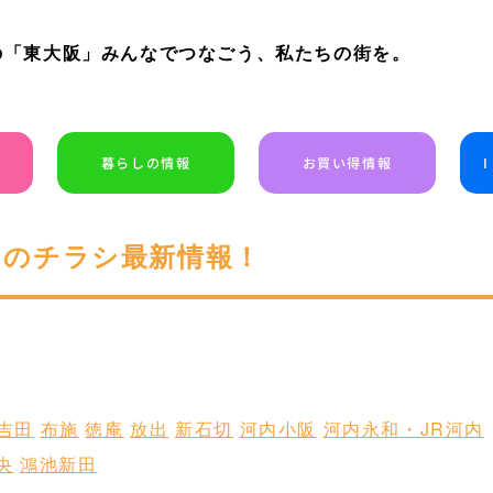
の「東大阪」みんなでつなごう、私たちの街を。
暮らしの情報
お買い得情報
今日のチラシ最新情報！
吉田
布施
徳庵
放出
新石切
河内小阪
河内永和・JR河内
央
鴻池新田