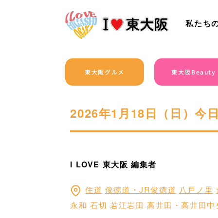
私たち
東大阪グルメ
東大阪Beauty
2026年1月18日（日）
I LOVE 東大阪 編集者
住道
俊徳道・JR俊徳道
八戸ノ里
永和
石切
若江岩田
高井田・高井田中