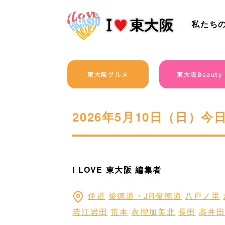
私たち
東大阪グルメ
東大阪Beauty
2026年5月10日（日）
I LOVE 東大阪 編集者
住道
俊徳道・JR俊徳道
八戸ノ里
若江岩田
荒本
衣摺加美北
長田
高井