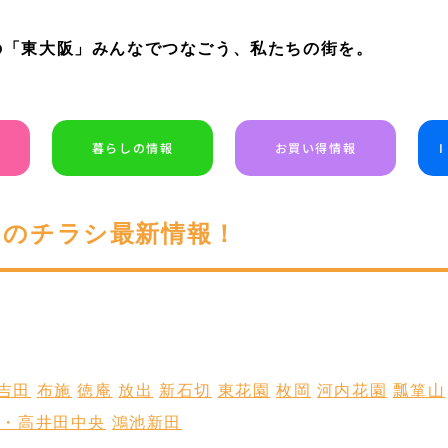
の「東大阪」みんなでつなごう、私たちの街を。
暮らしの情報
お買い得情報
今日のチラシ最新情報！
吉田
布施
徳庵
放出
新石切
東花園
枚岡
河内花園
瓢箪山
田・高井田中央
鴻池新田