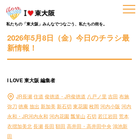
私たちの「東大阪」みんなでつなごう、私たちの街を。
2026年5月8日（金）今日のチラシ最
新情報！
I LOVE 東大阪 編集者
JR長瀬
住道
俊徳道・JR俊徳道
八戸ノ里
吉田
布施
弥刀
徳庵
放出
新加美
新石切
東花園
枚岡
河内小阪
河内
永和・JR河内永和
河内花園
瓢箪山
石切
若江岩田
荒本
衣摺加美北
長瀬
長田
額田
高井田・高井田中央
鴻池新
田