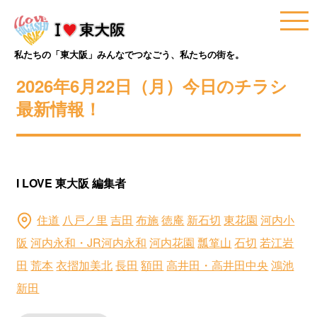
私たちの「東大阪」みんなでつなごう、私たちの街を。
2026年6月22日（月）今日のチラシ
最新情報！
I LOVE 東大阪 編集者
住道
八戸ノ里
吉田
布施
徳庵
新石切
東花園
河内小
阪
河内永和・JR河内永和
河内花園
瓢箪山
石切
若江岩
田
荒本
衣摺加美北
長田
額田
高井田・高井田中央
鴻池
新田