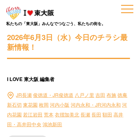
私たちの「東大阪」みんなでつなごう、私たちの街を。
2026年6月3日（水）今日のチラシ最
新情報！
I LOVE 東大阪 編集者
JR長瀬
俊徳道・JR俊徳道
八戸ノ里
吉田
布施
徳庵
新石切
東花園
枚岡
河内小阪
河内永和・JR河内永和
河
内花園
若江岩田
荒本
衣摺加美北
長瀬
長田
額田
高井
田・高井田中央
鴻池新田