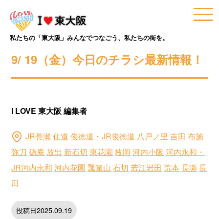
私たちの「東大阪」みんなでつなごう、私たちの街を。
9/ 19（金）今日のチラシ最新情報！
I LOVE 東大阪 編集者
JR長瀬
住道
俊徳道・JR俊徳道
八戸ノ里
吉田
布施
弥刀
徳庵
放出
新石切
東花園
枚岡
河内小阪
河内永和・
JR河内永和
河内花園
瓢箪山
石切
若江岩田
荒本
長瀬
長
田
投稿日2025.09.19