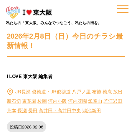
私たちの「東大阪」みんなでつなごう、私たちの街を。
2026年2月8日（日）今日のチラシ最
新情報！
I LOVE 東大阪 編集者
JR長瀬
俊徳道・JR俊徳道
八戸ノ里
布施
徳庵
放出
新石切
東花園
枚岡
河内小阪
河内花園
瓢箪山
若江岩田
荒本
長瀬
長田
高井田・高井田中央
鴻池新田
投稿日2026.02.08