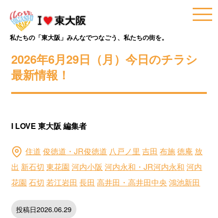
私たちの「東大阪」みんなでつなごう、私たちの街を。
2026年6月29日（月）今日のチラシ
最新情報！
I LOVE 東大阪 編集者
住道
俊徳道・JR俊徳道
八戸ノ里
吉田
布施
徳庵
放
出
新石切
東花園
河内小阪
河内永和・JR河内永和
河内
花園
石切
若江岩田
長田
高井田・高井田中央
鴻池新田
投稿日2026.06.29