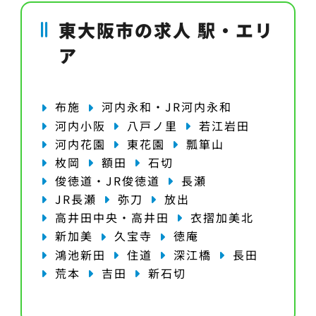
東大阪市の求人 駅・エリ
ア
布施
河内永和・JR河内永和
河内小阪
八戸ノ里
若江岩田
河内花園
東花園
瓢箪山
枚岡
額田
石切
俊徳道・JR俊徳道
長瀬
JR長瀬
弥刀
放出
高井田中央・高井田
衣摺加美北
新加美
久宝寺
徳庵
鴻池新田
住道
深江橋
長田
荒本
吉田
新石切