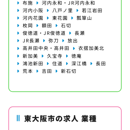
布施
河内永和・JR河内永和
河内小阪
八戸ノ里
若江岩田
河内花園
東花園
瓢箪山
枚岡
額田
石切
俊徳道・JR俊徳道
長瀬
JR長瀬
弥刀
放出
高井田中央・高井田
衣摺加美北
新加美
久宝寺
徳庵
鴻池新田
住道
深江橋
長田
荒本
吉田
新石切
東大阪市の求人 業種