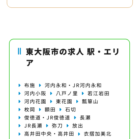
東大阪市の求人 駅・エリ
ア
布施
河内永和・JR河内永和
河内小阪
八戸ノ里
若江岩田
河内花園
東花園
瓢箪山
枚岡
額田
石切
俊徳道・JR俊徳道
長瀬
JR長瀬
弥刀
放出
高井田中央・高井田
衣摺加美北