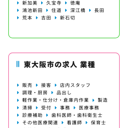
新加美
久宝寺
徳庵
鴻池新田
住道
深江橋
長田
荒本
吉田
新石切
東大阪市の求人 業種
販売
接客
店内スタッフ
調理・厨房
品出し
軽作業・仕分け・倉庫内作業
製造
清掃
受付
事務
医療事務
診療補助
歯科医師・歯科衛生士
その他医療関連
看護師
保育士