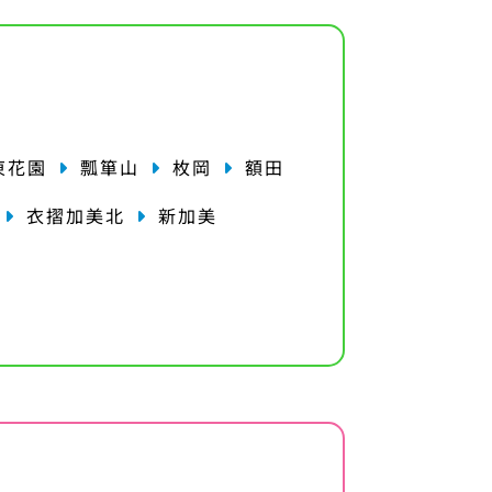
東花園
瓢箪山
枚岡
額田
衣摺加美北
新加美