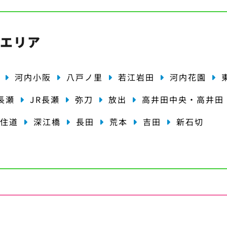
・エリア
河内小阪
八戸ノ里
若江岩田
河内花園
長瀬
JR長瀬
弥刀
放出
高井田中央・高井田
住道
深江橋
長田
荒本
吉田
新石切
種