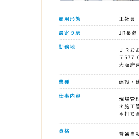
雇用形態
正社員
最寄り駅
JR長瀬
勤務地
ＪＲお
〒577-
大阪府
業種
建設・
仕事内容
現場管
＊施工
＊打ち
資格
普通自