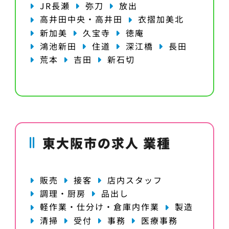
JR長瀬
弥刀
放出
高井田中央・高井田
衣摺加美北
新加美
久宝寺
徳庵
鴻池新田
住道
深江橋
長田
荒本
吉田
新石切
東大阪市の求人 業種
販売
接客
店内スタッフ
調理・厨房
品出し
軽作業・仕分け・倉庫内作業
製造
清掃
受付
事務
医療事務