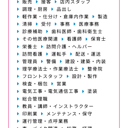
販売
接客
店内スタッフ
調理・厨房
品出し
軽作業・仕分け・倉庫内作業
製造
清掃
受付
事務
医療事務
診療補助
歯科医師・歯科衛生士
その他医療関連
看護師
保育士
栄養士
訪問介護・ヘルパー
訪問看護
運転手
配送・運送
管理員
警備
建設・建築・内装
理学療法士・作業療法士
整骨院
フロントスタッフ
設計・製作
検査・梱包
営業
電気工事・電気通信工事
塗装
総合管理職
教員・講師・インストラクター
印刷業
メンテナンス・保守
運行管理・点呼業務