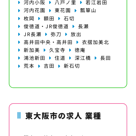
河内小阪
八戸ノ里
若江岩田
河内花園
東花園
瓢箪山
枚岡
額田
石切
俊徳道・JR俊徳道
長瀬
JR長瀬
弥刀
放出
高井田中央・高井田
衣摺加美北
新加美
久宝寺
徳庵
鴻池新田
住道
深江橋
長田
荒本
吉田
新石切
東大阪市の求人 業種