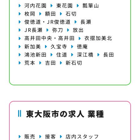
河内花園
東花園
瓢箪山
枚岡
額田
石切
俊徳道・JR俊徳道
長瀬
JR長瀬
弥刀
放出
高井田中央・高井田
衣摺加美北
新加美
久宝寺
徳庵
鴻池新田
住道
深江橋
長田
荒本
吉田
新石切
東大阪市の求人 業種
販売
接客
店内スタッフ