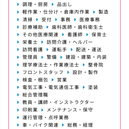
調理・厨房
品出し
軽作業・仕分け・倉庫内作業
製造
清掃
受付
事務
医療事務
診療補助
歯科医師・歯科衛生士
その他医療関連
看護師
保育士
栄養士
訪問介護・ヘルパー
訪問看護
運転手
配送・運送
管理員
警備
建設・建築・内装
理学療法士・作業療法士
整骨院
フロントスタッフ
設計・製作
検査・梱包
営業
電気工事・電気通信工事
塗装
総合管理職
教員・講師・インストラクター
印刷業
メンテナンス・保守
運行管理・点呼業務
車・バイク関連
総務・経理