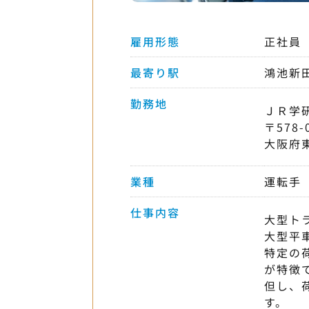
雇用形態
正社員
最寄り駅
鴻池新
勤務地
ＪＲ学
〒578-
大阪府
業種
運転手
仕事内容
大型ト
大型平
特定の
が特徴
但し、
す。