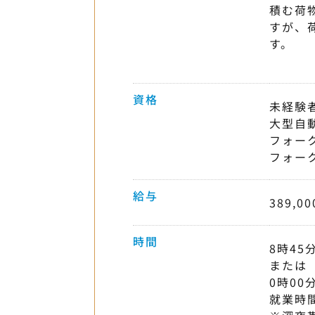
積む荷
すが、
資格
未経験
大型自
フォー
フォー
給与
389,0
時間
8時45
または
0時00
就業時