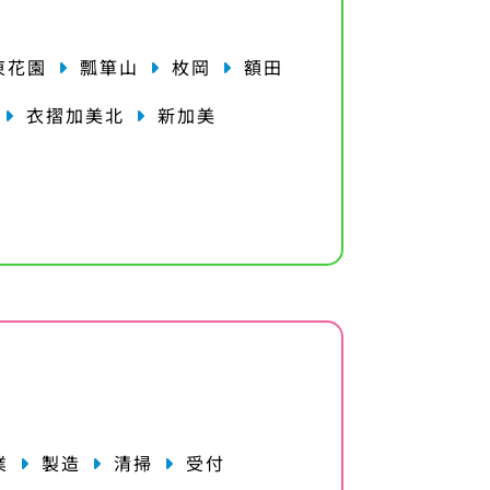
東花園
瓢箪山
枚岡
額田
衣摺加美北
新加美
業
製造
清掃
受付