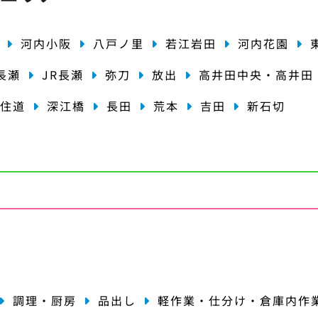
河内小阪
八戸ノ里
若江岩田
河内花園
長瀬
JR長瀬
弥刀
放出
高井田中央・高井田
住道
深江橋
長田
荒本
吉田
新石切
種
調理・厨房
品出し
軽作業・仕分け・倉庫内作