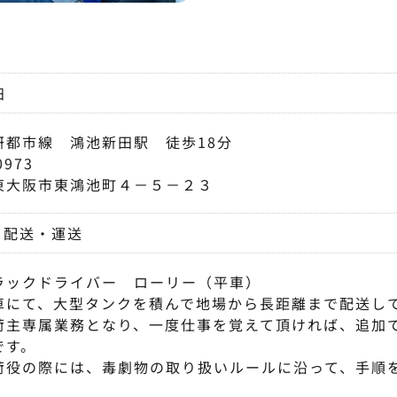
田
研都市線 鴻池新田駅 徒歩18分
0973
東大阪市東鴻池町４－５－２３
配送・運送
ラックドライバー ローリー（平車）
車にて、大型タンクを積んで地場から長距離まで配送し
荷主専属業務となり、一度仕事を覚えて頂ければ、追加
です。
荷役の際には、毒劇物の取り扱いルールに沿って、手順