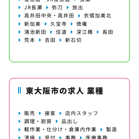
JR長瀬
弥刀
放出
高井田中央・高井田
衣摺加美北
新加美
久宝寺
徳庵
鴻池新田
住道
深江橋
長田
荒本
吉田
新石切
東大阪市の求人 業種
販売
接客
店内スタッフ
調理・厨房
品出し
軽作業・仕分け・倉庫内作業
製造
清掃
受付
事務
医療事務