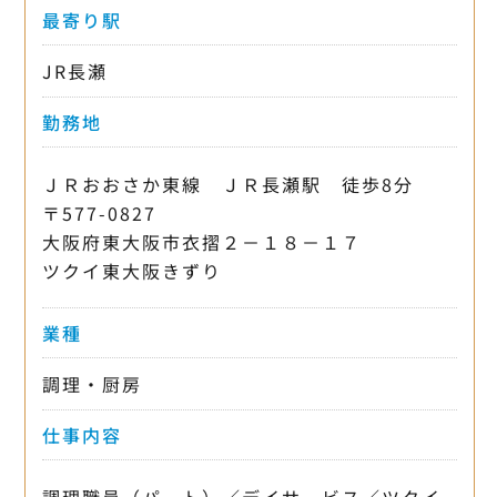
最寄り駅
JR長瀬
勤務地
ＪＲおおさか東線 ＪＲ長瀬駅 徒歩8分
〒577-0827
大阪府東大阪市衣摺２－１８－１７
ツクイ東大阪きずり
業種
調理・厨房
仕事内容
調理職員（パート）／デイサービス／ツクイ