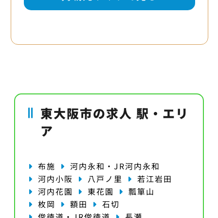
東大阪市の求人 駅・エリ
ア
布施
河内永和・JR河内永和
河内小阪
八戸ノ里
若江岩田
河内花園
東花園
瓢箪山
枚岡
額田
石切
俊徳道・JR俊徳道
長瀬