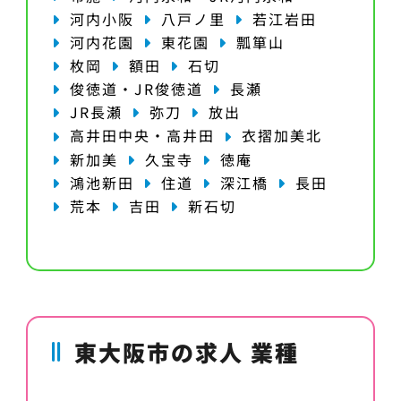
河内小阪
八戸ノ里
若江岩田
河内花園
東花園
瓢箪山
枚岡
額田
石切
俊徳道・JR俊徳道
長瀬
JR長瀬
弥刀
放出
高井田中央・高井田
衣摺加美北
新加美
久宝寺
徳庵
鴻池新田
住道
深江橋
長田
荒本
吉田
新石切
東大阪市の求人 業種