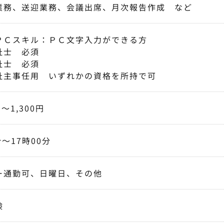
業務、送迎業務、会議出席、月次報告作成 など
ＰＣスキル：ＰＣ文字入力ができる方
祉士 必須
祉士 必須
祉主事任用 いずれかの資格を所持で可
円〜1,300円
分〜17時00分
ー通勤可、日曜日、その他
険