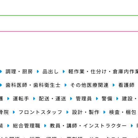
種
調理・厨房
品出し
軽作業・仕分け・倉庫内作
歯科医師・歯科衛生士
その他医療関連
看護師
護
運転手
配送・運送
管理員
警備
建設
骨院
フロントスタッフ
設計・製作
検査・梱包
装
総合管理職
教員・講師・インストラクター