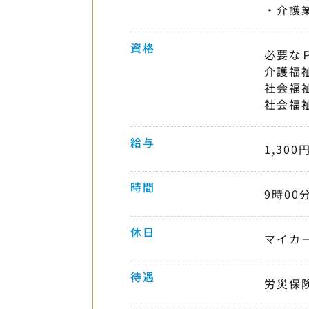
・介護
資格
必要な
介護福
社会福
社会福
給与
1,300
時間
9時00
休日
マイカ
待遇
労災保