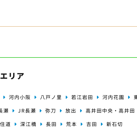
・エリア
河内小阪
八戸ノ里
若江岩田
河内花園
長瀬
JR長瀬
弥刀
放出
高井田中央・高井田
住道
深江橋
長田
荒本
吉田
新石切