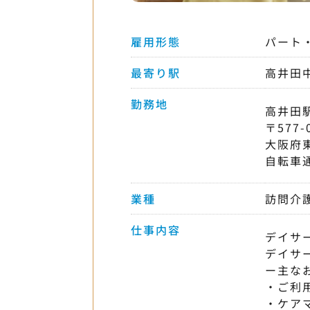
雇用形態
パート
最寄り駅
高井田
勤務地
高井田
〒577-
大阪府
自転車
業種
訪問介
仕事内容
デイサ
デイサ
ー主な
・ご利
・ケア