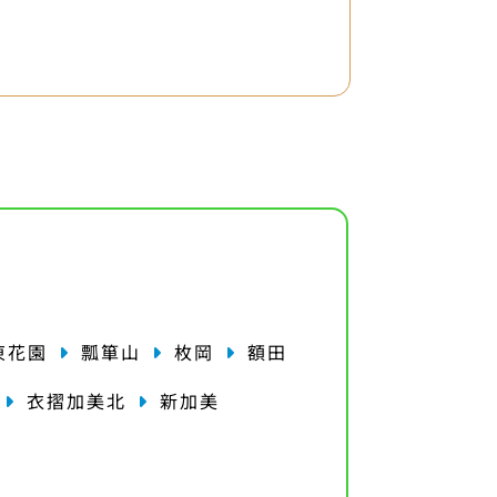
東花園
瓢箪山
枚岡
額田
衣摺加美北
新加美