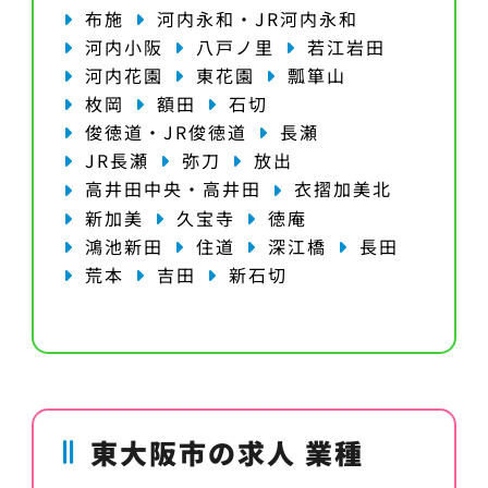
布施
河内永和・JR河内永和
河内小阪
八戸ノ里
若江岩田
河内花園
東花園
瓢箪山
枚岡
額田
石切
俊徳道・JR俊徳道
長瀬
JR長瀬
弥刀
放出
高井田中央・高井田
衣摺加美北
新加美
久宝寺
徳庵
鴻池新田
住道
深江橋
長田
荒本
吉田
新石切
東大阪市の求人 業種