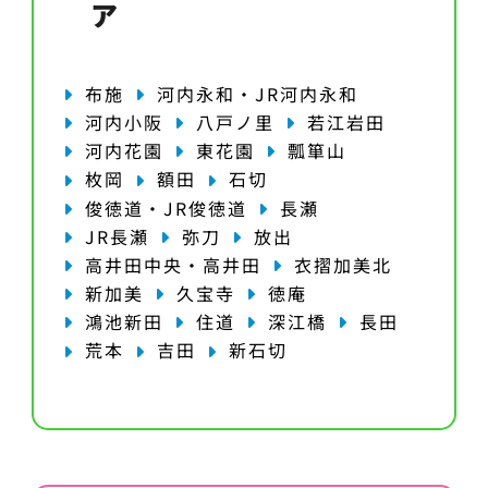
ア
布施
河内永和・JR河内永和
河内小阪
八戸ノ里
若江岩田
河内花園
東花園
瓢箪山
枚岡
額田
石切
俊徳道・JR俊徳道
長瀬
JR長瀬
弥刀
放出
高井田中央・高井田
衣摺加美北
新加美
久宝寺
徳庵
鴻池新田
住道
深江橋
長田
荒本
吉田
新石切