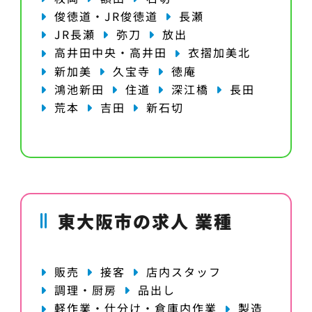
俊徳道・JR俊徳道
長瀬
JR長瀬
弥刀
放出
高井田中央・高井田
衣摺加美北
新加美
久宝寺
徳庵
鴻池新田
住道
深江橋
長田
荒本
吉田
新石切
東大阪市の求人 業種
販売
接客
店内スタッフ
調理・厨房
品出し
軽作業・仕分け・倉庫内作業
製造