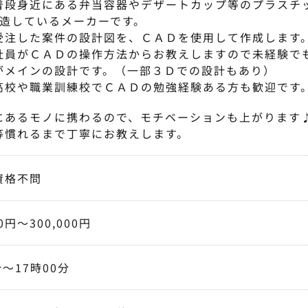
普段身近にある弁当容器やデザートカップ等のプラスチ
製造しているメーカーです。
受注した案件の設計図を、ＣＡＤを使用して作成します
社員がＣＡＤの操作方法からお教えしますので未経験で
がメインの設計です。（一部３Ｄでの設計もあり）
高校や職業訓練校でＣＡＤの勉強経験ある方も歓迎です
にあるモノに携わるので、モチベーションも上がります
慣れるまで丁寧にお教えします。
資格不問
00円〜300,000円
分〜17時00分