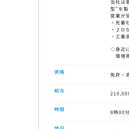
当社は
型”を
営業が
・先輩
・２Ｄ
・工業
◇身近
環境等
資格
免許・
給与
210,0
時間
8時00
休日