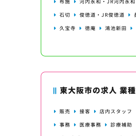
布施
河内永和・JR河内永和
石切
俊徳道・JR俊徳道
久宝寺
徳庵
鴻池新田
東大阪市の求人 業
販売
接客
店内スタッフ
事務
医療事務
診療補助