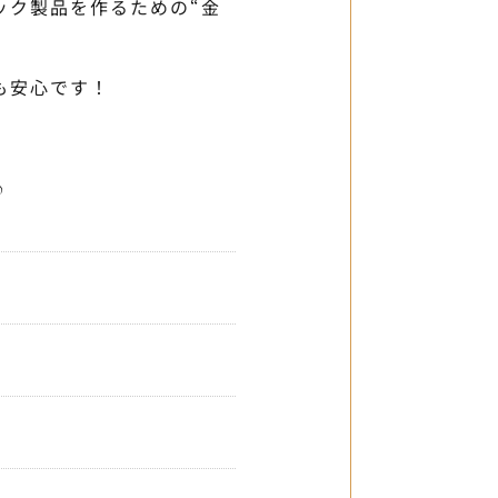
ック製品を作るための“金
。
も安心です！
。
♪