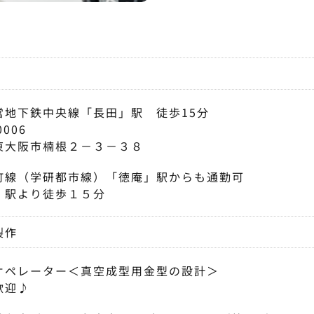
営地下鉄中央線「長田」駅 徒歩15分
0006
東大阪市楠根２－３－３８
町線（学研都市線）「徳庵」駅からも通勤可
」駅より徒歩１５分
製作
オペレーター＜真空成型用金型の設計＞
歓迎♪