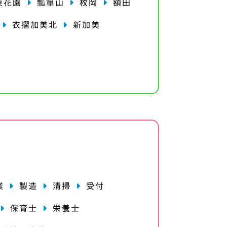
東花園
瓢箪山
枚岡
額田
衣摺加美北
新加美
業
製造
清掃
受付
保育士
栄養士