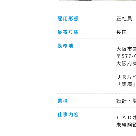
雇用形態
正社員
最寄り駅
長田
勤務地
大阪市
〒577-
大阪府
ＪＲ片
「徳庵
業種
設計・
仕事内容
ＣＡＤ
未経験