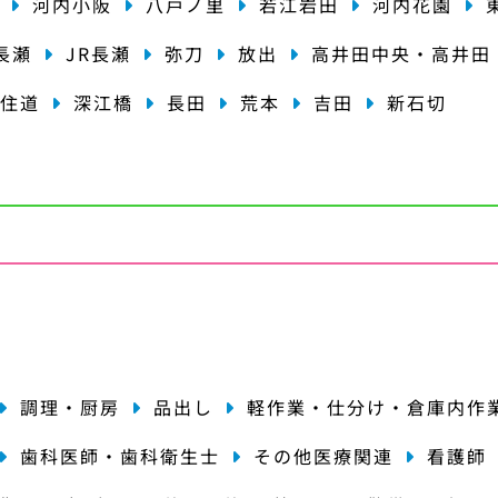
河内小阪
八戸ノ里
若江岩田
河内花園
長瀬
JR長瀬
弥刀
放出
高井田中央・高井田
住道
深江橋
長田
荒本
吉田
新石切
種
調理・厨房
品出し
軽作業・仕分け・倉庫内作
歯科医師・歯科衛生士
その他医療関連
看護師