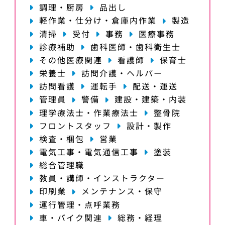
調理・厨房
品出し
軽作業・仕分け・倉庫内作業
製造
清掃
受付
事務
医療事務
診療補助
歯科医師・歯科衛生士
その他医療関連
看護師
保育士
栄養士
訪問介護・ヘルパー
訪問看護
運転手
配送・運送
管理員
警備
建設・建築・内装
理学療法士・作業療法士
整骨院
フロントスタッフ
設計・製作
検査・梱包
営業
電気工事・電気通信工事
塗装
総合管理職
教員・講師・インストラクター
印刷業
メンテナンス・保守
運行管理・点呼業務
車・バイク関連
総務・経理