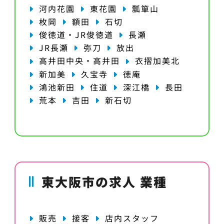
河内花園
東花園
瓢箪山
枚岡
額田
石切
俊徳道・JR俊徳道
長瀬
JR長瀬
弥刀
放出
高井田中央・高井田
衣摺加美北
新加美
久宝寺
徳庵
鴻池新田
住道
深江橋
長田
荒本
吉田
新石切
東大阪市の求人 業種
販売
接客
店内スタッフ