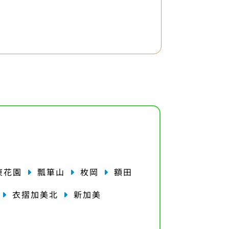
東花園
瓢箪山
枚岡
額田
衣摺加美北
新加美