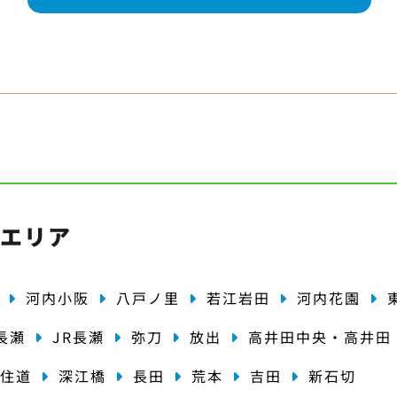
・エリア
河内小阪
八戸ノ里
若江岩田
河内花園
長瀬
JR長瀬
弥刀
放出
高井田中央・高井田
住道
深江橋
長田
荒本
吉田
新石切