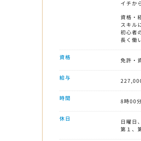
イチか
資格・
スキル
初心者
長く働
資格
免許・
給与
227,0
時間
8時00
休日
日曜日
第１、