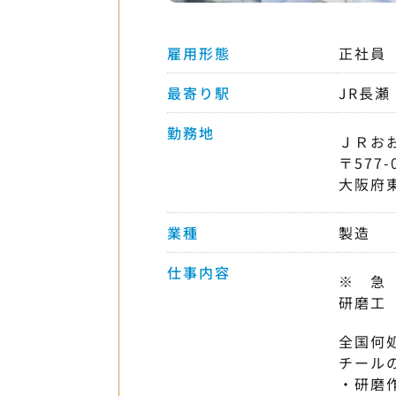
雇用形態
正社員
最寄り駅
JR長瀬
勤務地
ＪＲお
〒577-
大阪府
業種
製造
仕事内容
※ 急
研磨工
全国何
チール
・研磨