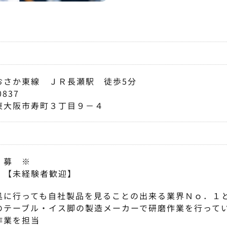
おさか東線 ＪＲ長瀬駅 徒歩5分
0837
東大阪市寿町３丁目９－４
 募 ※
 【未経験者歓迎】
処に行っても自社製品を見ることの出来る業界Ｎｏ．１
のテーブル・イス脚の製造メーカーで研磨作業を行って
作業を担当