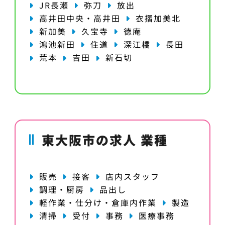
JR長瀬
弥刀
放出
高井田中央・高井田
衣摺加美北
新加美
久宝寺
徳庵
鴻池新田
住道
深江橋
長田
荒本
吉田
新石切
東大阪市の求人 業種
販売
接客
店内スタッフ
調理・厨房
品出し
軽作業・仕分け・倉庫内作業
製造
清掃
受付
事務
医療事務