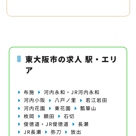
東大阪市の求人 駅・エリ
ア
布施
河内永和・JR河内永和
河内小阪
八戸ノ里
若江岩田
河内花園
東花園
瓢箪山
枚岡
額田
石切
俊徳道・JR俊徳道
長瀬
JR長瀬
弥刀
放出