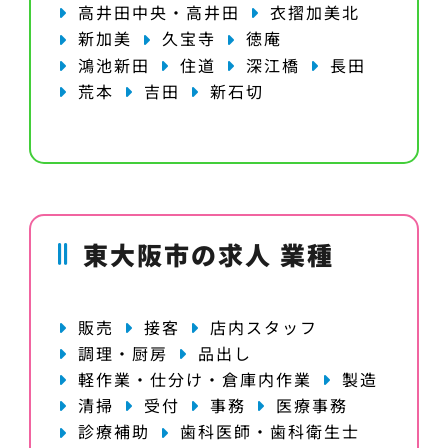
高井田中央・高井田
衣摺加美北
新加美
久宝寺
徳庵
鴻池新田
住道
深江橋
長田
荒本
吉田
新石切
東大阪市の求人 業種
販売
接客
店内スタッフ
調理・厨房
品出し
軽作業・仕分け・倉庫内作業
製造
清掃
受付
事務
医療事務
診療補助
歯科医師・歯科衛生士