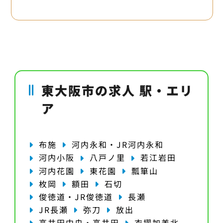
東大阪市の求人 駅・エリ
ア
布施
河内永和・JR河内永和
河内小阪
八戸ノ里
若江岩田
河内花園
東花園
瓢箪山
枚岡
額田
石切
俊徳道・JR俊徳道
長瀬
JR長瀬
弥刀
放出
高井田中央・高井田
衣摺加美北