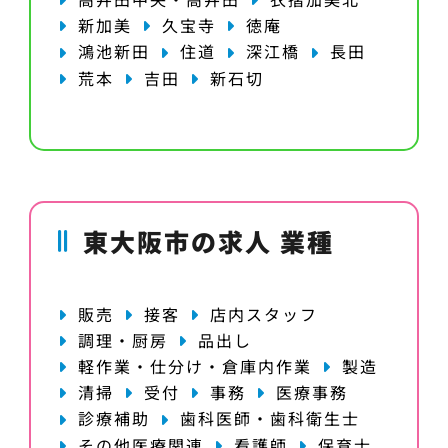
新加美
久宝寺
徳庵
鴻池新田
住道
深江橋
長田
荒本
吉田
新石切
東大阪市の求人 業種
販売
接客
店内スタッフ
調理・厨房
品出し
軽作業・仕分け・倉庫内作業
製造
清掃
受付
事務
医療事務
診療補助
歯科医師・歯科衛生士
その他医療関連
看護師
保育士