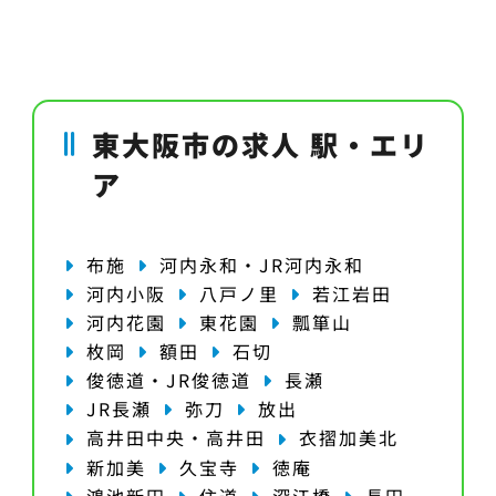
東大阪市の求人 駅・エリ
ア
布施
河内永和・JR河内永和
河内小阪
八戸ノ里
若江岩田
河内花園
東花園
瓢箪山
枚岡
額田
石切
俊徳道・JR俊徳道
長瀬
JR長瀬
弥刀
放出
高井田中央・高井田
衣摺加美北
新加美
久宝寺
徳庵
鴻池新田
住道
深江橋
長田