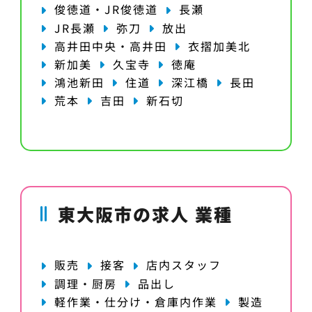
俊徳道・JR俊徳道
長瀬
JR長瀬
弥刀
放出
高井田中央・高井田
衣摺加美北
新加美
久宝寺
徳庵
鴻池新田
住道
深江橋
長田
荒本
吉田
新石切
東大阪市の求人 業種
販売
接客
店内スタッフ
調理・厨房
品出し
軽作業・仕分け・倉庫内作業
製造