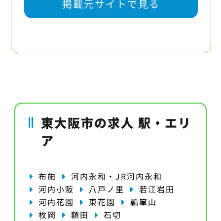
掲載元サイトで見る
東大阪市の求人 駅・エリ
ア
布施
河内永和・JR河内永和
河内小阪
八戸ノ里
若江岩田
河内花園
東花園
瓢箪山
枚岡
額田
石切