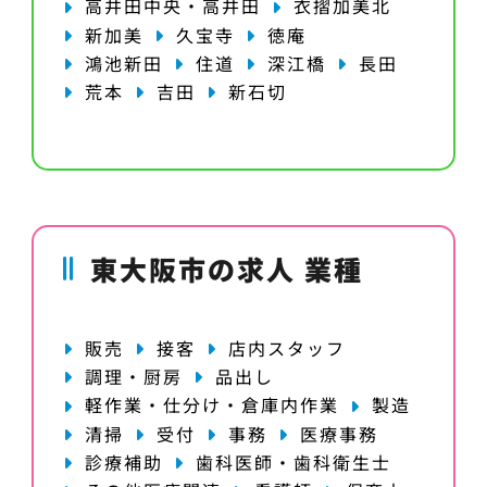
高井田中央・高井田
衣摺加美北
新加美
久宝寺
徳庵
鴻池新田
住道
深江橋
長田
荒本
吉田
新石切
東大阪市の求人 業種
販売
接客
店内スタッフ
調理・厨房
品出し
軽作業・仕分け・倉庫内作業
製造
清掃
受付
事務
医療事務
診療補助
歯科医師・歯科衛生士