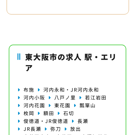
東大阪市の求人 駅・エリ
ア
布施
河内永和・JR河内永和
河内小阪
八戸ノ里
若江岩田
河内花園
東花園
瓢箪山
枚岡
額田
石切
俊徳道・JR俊徳道
長瀬
JR長瀬
弥刀
放出