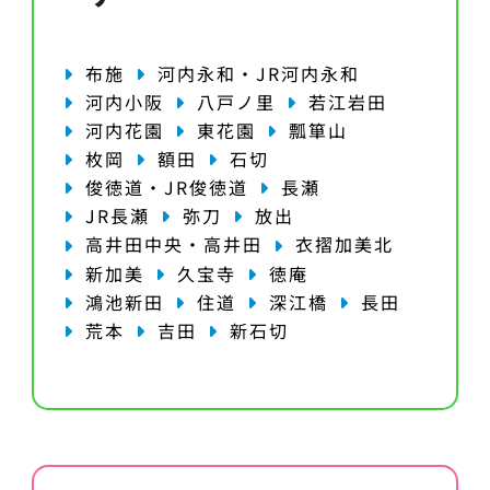
布施
河内永和・JR河内永和
河内小阪
八戸ノ里
若江岩田
河内花園
東花園
瓢箪山
枚岡
額田
石切
俊徳道・JR俊徳道
長瀬
JR長瀬
弥刀
放出
高井田中央・高井田
衣摺加美北
新加美
久宝寺
徳庵
鴻池新田
住道
深江橋
長田
荒本
吉田
新石切