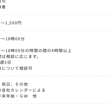
尚可
験者
円〜1,500円
分〜18時00分
分〜18時00分の時間の間の4時間以上
間は相談に応じます。
週5日
数について相談可
、祝日、その他
は会社カレンダーによる
年末年始・ＧＷ 他