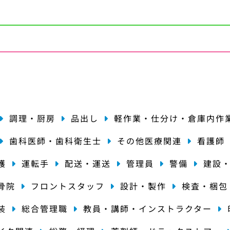
種
調理・厨房
品出し
軽作業・仕分け・倉庫内作
歯科医師・歯科衛生士
その他医療関連
看護師
護
運転手
配送・運送
管理員
警備
建設
骨院
フロントスタッフ
設計・製作
検査・梱包
装
総合管理職
教員・講師・インストラクター