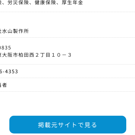
険、労災保険、健康保険、厚生年金
社水山製作所
0835
東大阪市柏田西２丁目１０－３
6-4353
当者
掲載元サイトで見る