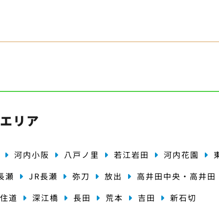
・エリア
河内小阪
八戸ノ里
若江岩田
河内花園
長瀬
JR長瀬
弥刀
放出
高井田中央・高井田
住道
深江橋
長田
荒本
吉田
新石切