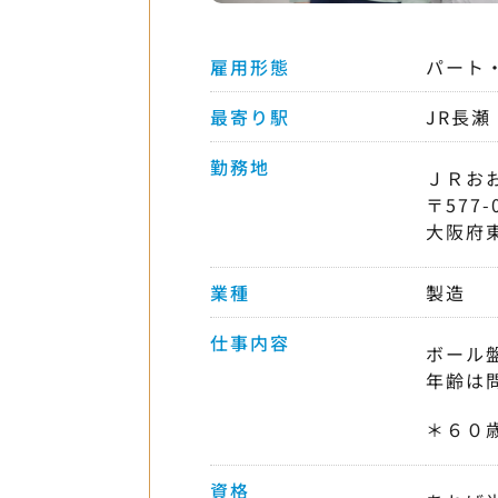
雇用形態
パート
最寄り駅
JR長瀬
勤務地
ＪＲお
〒577-
大阪府
業種
製造
仕事内容
ボール
年齢は
＊６０
資格