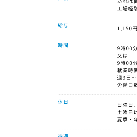
あれば
工場経
給与
1,150
時間
9時00
又は
9時00
就業時
週3日〜
労働日
休日
日曜日
土曜日
夏季・
待遇