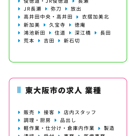
俊徳道・JR俊徳道
長瀬
JR長瀬
弥刀
放出
高井田中央・高井田
衣摺加美北
新加美
久宝寺
徳庵
鴻池新田
住道
深江橋
長田
荒本
吉田
新石切
東大阪市の求人 業種
販売
接客
店内スタッフ
調理・厨房
品出し
軽作業・仕分け・倉庫内作業
製造
清掃
受付
事務
医療事務